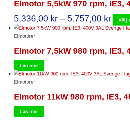
Elmotor 5,5kW 970 rpm, IE3,
Prisi
5.336,00
kr
–
5.757,00
kr
Välj 
5.33
till
Elmotorer
5.75
Elmotor 7,5kW 980 rpm, IE3,
Läs mer
Elmotorer
Elmotor 11kW 980 rpm, IE3, 
Läs mer