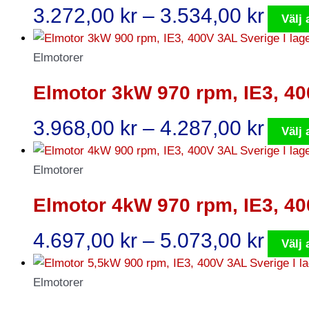
Prisi
3.272,00
kr
–
3.534,00
kr
Välj 
3.27
till
Elmotorer
3.53
Elmotor 3kW 970 rpm, IE3, 4
Prisi
3.968,00
kr
–
4.287,00
kr
Välj 
3.96
till
Elmotorer
4.28
Elmotor 4kW 970 rpm, IE3, 4
Prisi
4.697,00
kr
–
5.073,00
kr
Välj 
4.69
till
Elmotorer
5.07