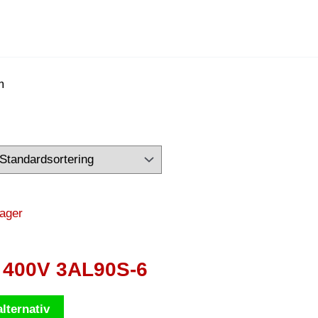
m
, 400V 3AL90S-6
ntervall:
Den
alternativ