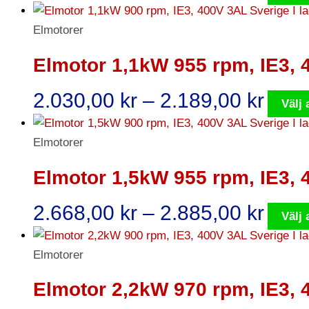
1.68
till
Elmotorer
1.82
Elmotor 1,1kW 955 rpm, IE3,
Prisi
2.030,00
kr
–
2.189,00
kr
Välj 
2.03
till
Elmotorer
2.18
Elmotor 1,5kW 955 rpm, IE3,
Prisi
2.668,00
kr
–
2.885,00
kr
Välj 
2.66
till
Elmotorer
2.88
Elmotor 2,2kW 970 rpm, IE3,