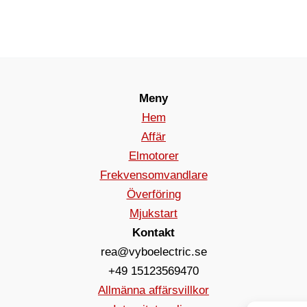
Meny
Hem
Affär
Elmotorer
Frekvensomvandlare
Överföring
Mjukstart
Kontakt
rea@vyboelectric.se
+49 15123569470
Allmänna affärsvillkor