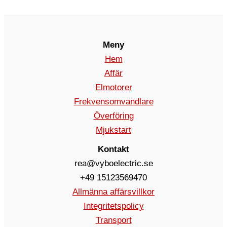
Meny
Hem
Affär
Elmotorer
Frekvensomvandlare
Överföring
Mjukstart
Kontakt
rea@vyboelectric.se
+49 15123569470
Allmänna affärsvillkor
Integritetspolicy
Transport