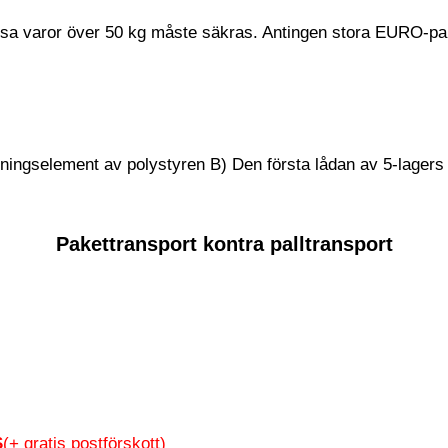
essa varor över 50 kg måste säkras. Antingen stora EURO-p
ingselement av polystyren B) Den första lådan av 5-lagers
Pakettransport kontra palltransport
S
(+ gratis postförskott)