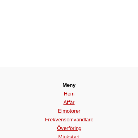
Meny
Hem
Affär
Elmotorer
Frekvensomvandlare
Överföring
Mjukstart