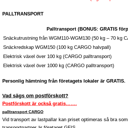
PALLTRANSPORT
Palltransport (
BONUS:
GRATIS förp
Snäckutrustning från WGM110-WGM130 (50 kg – 70 kg C
Snäckredskap WGM150 (100 kg CARGO halvpall)
Elektrisk växel över 100 kg (CARGO palltransport)
Elektrisk växel över 1000 kg (CARGO palltransport)
Personlig hämtning från företagets lokaler är GRATIS.
Vad sägs om postförskott?
Postförskott är också gratis…….
palltransport CARGO
Vid transport av lastpallar kan priset optimeras så bra som
transportpartner är företaget GEIS.