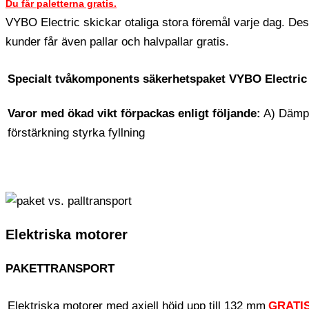
Du får paletterna gratis.
VYBO Electric skickar otaliga stora föremål varje dag. D
kunder får även pallar och halvpallar gratis.
Specialt tvåkomponents säkerhetspaket VYBO Electric
Varor med ökad vikt förpackas enligt följande:
A) Dämpn
förstärkning styrka fyllning
Elektriska motorer
PAKETTRANSPORT
Elektriska motorer med axiell höjd upp till 132 mm
GRATI