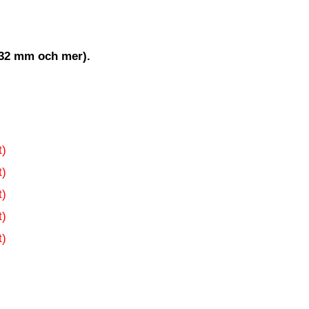
132 mm och mer).
t)
t)
t)
t)
t)