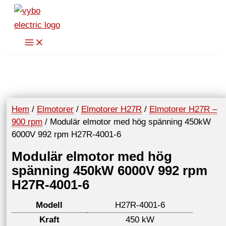
Hoppa
till
innehåll
Hem
/
Elmotorer
/
Elmotorer H27R
/
Elmotorer H27R –
900 rpm
/ Modulär elmotor med hög spänning 450kW
6000V 992 rpm H27R-4001-6
Modulär elmotor med hög
spänning 450kW 6000V 992 rpm
H27R-4001-6
Modell
H27R-4001-6
Kraft
450 kW