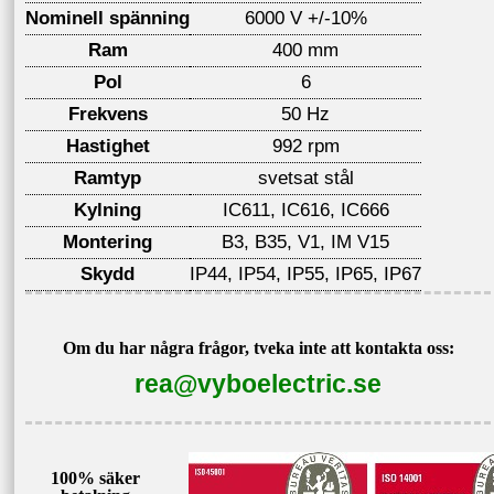
Nominell spänning
6000 V +/-10%
Ram
400 mm
Pol
6
Frekvens
50 Hz
Hastighet
992 rpm
Ramtyp
svetsat stål
Kylning
IC611, IC616, IC666
Montering
B3, B35, V1, IM V15
Skydd
IP44, IP54, IP55, IP65, IP67
Om du har några frågor, tveka inte att kontakta oss:
rea@vyboelectric.se
100% säker