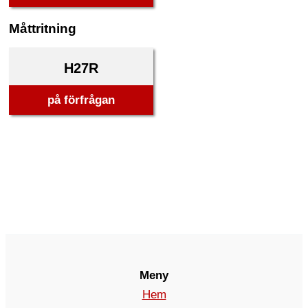
Måttritning
H27R
på förfrågan
Meny
Hem