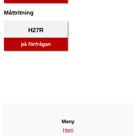
Måttritning
H27R
på förfrågan
Meny
Hem