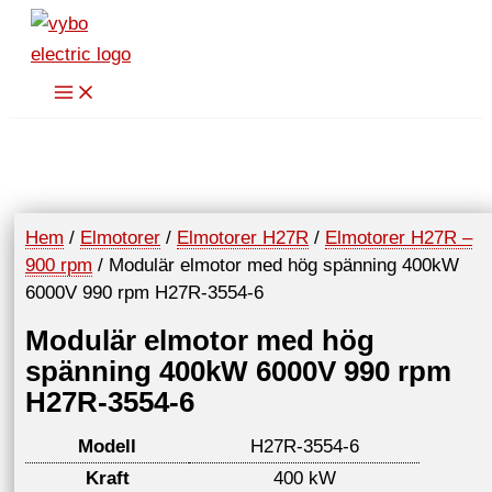
Hoppa
till
innehåll
Hem
/
Elmotorer
/
Elmotorer H27R
/
Elmotorer H27R –
900 rpm
/ Modulär elmotor med hög spänning 400kW
6000V 990 rpm H27R-3554-6
Modulär elmotor med hög
spänning 400kW 6000V 990 rpm
H27R-3554-6
Modell
H27R-3554-6
Kraft
400 kW