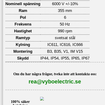
Nominell spänning
6000 V +/-10%
Ram
355 mm
Pol
6
Frekvens
50 Hz
Hastighet
990 rpm
Ramtyp
svetsat stål
Kylning
IC611, IC616, IC666
Montering
B3, B35, V1, IM V15
Skydd
IP44, IP54, IP55, IP65, IP67
Om du har några frågor, tveka inte att kontakta oss:
rea@vyboelectric.se
100% säker