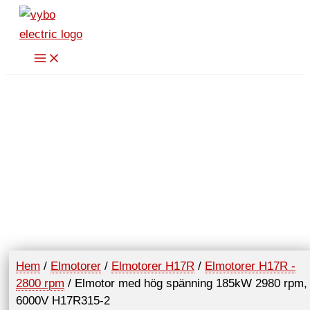
Hoppa
till
innehåll
Hem
/
Elmotorer
/
Elmotorer H17R
/
Elmotorer H17R -
2800 rpm
/ Elmotor med hög spänning 185kW 2980 rpm,
6000V H17R315-2