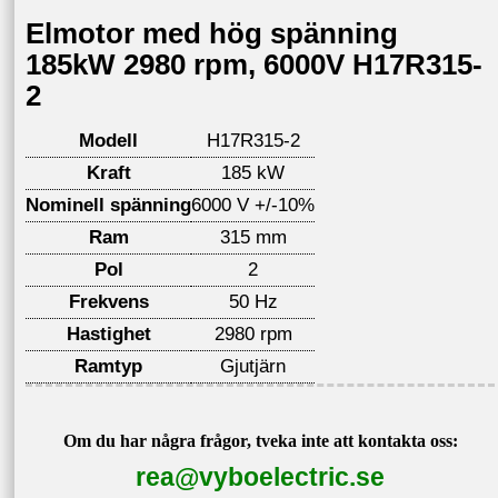
Elmotor med hög spänning
185kW 2980 rpm, 6000V H17R315-
2
Modell
H17R315-2
Kraft
185 kW
Nominell spänning
6000 V +/-10%
Ram
315 mm
Pol
2
Frekvens
50 Hz
Hastighet
2980 rpm
Ramtyp
Gjutjärn
Om du har några frågor, tveka inte att kontakta oss:
rea@vyboelectric.se