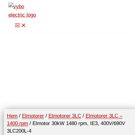
Hoppa
till
innehåll
Hem
/
Elmotorer
/
Elmotorer 3LC
/
Elmotorer 3LC –
1400 rpm
/ Elmotor 30kW 1480 rpm, IE3, 400V/690V
3LC200L-4