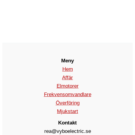
Meny
Hem
Affär
Elmotorer
Frekvensomvandlare
Överföring
Mjukstart
Kontakt
rea@vyboelectric.se