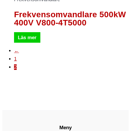
Frekvensomvandlare 500kW
400V V800-4T5000
Läs mer
←
1
2
Meny