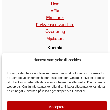
Hem
Affär
Elmotorer
Frekvensomvandlare
Överföring
Mjukstart
Kontakt
rea@vyboelectric.se
Hantera samtycke till cookies
+49 15123569470
Allmänna affärsvillkor
För att ge den bästa upplevelsen använder vi teknologier som cookies för
Integritetspolicy
att lagra och/eller komma åt enhetsinformation. Om du samtycker till dessa
Transport
tekniker kan vi behandla data som surfbeteende eller unika ID:n på denna
webbplats. Om du inte samtycker eller drar tillbaka ditt samtycke kan detta
Kontakt
ha en negativ inverkan på vissa egenskaper och funktioner.
Acceptera