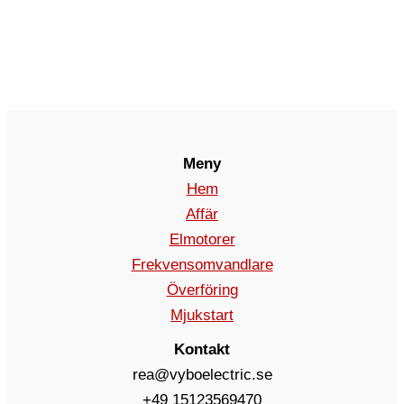
Meny
Hem
Affär
Elmotorer
Frekvensomvandlare
Överföring
Mjukstart
Kontakt
rea@vyboelectric.se
+49 15123569470