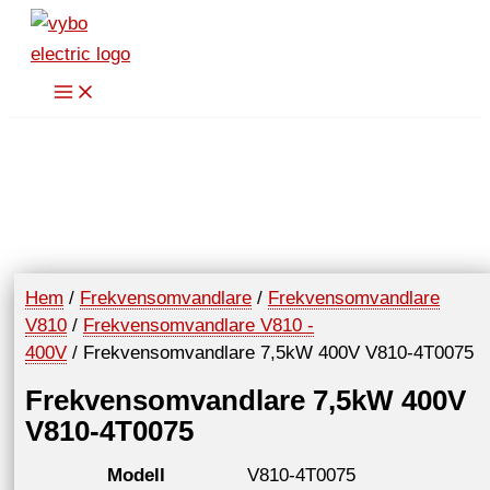
Hoppa
V810-
till
4T0075
innehåll
mängd
Hem
/
Frekvensomvandlare
/
Frekvensomvandlare
V810
/
Frekvensomvandlare V810 -
400V
/ Frekvensomvandlare 7,5kW 400V V810-4T0075
Frekvensomvandlare 7,5kW 400V
V810-4T0075
Modell
V810-4T0075