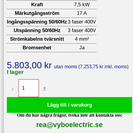
Kraft
7,5 kW
Märkutgångsström
17 A
Ingångsspänning 50/60Hz
3 faser 400V
Utspänning 50/60Hz
3 faser 400V
Strömkabelns tvärsnitt
4 mm²
Bromsenhet
Ja
5.803,00
kr
utan moms (
7.253,75
kr
inkl. moms)
I lager
Frekvensomvandlare
-
+
7,5kW
400V
Lägg till i varukorg
V810-
Om du har några frågor, tveka inte att kontakta oss:
4T0075
rea@vyboelectric.se
mängd