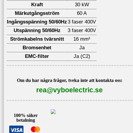
Kraft
30 kW
Märkutgångsström
60 A
Ingångsspänning 50/60Hz
3 faser 400V
Utspänning 50/60Hz
3 faser 400V
Strömkabelns tvärsnitt
16 mm²
Bromsenhet
Ja
EMC-filter
Ja (C2)
Om du har några frågor, tveka inte att kontakta oss:
rea@vyboelectric.se
100% säker
betalning