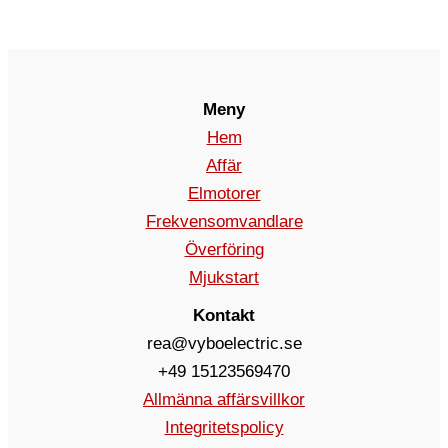
Meny
Hem
Affär
Elmotorer
Frekvensomvandlare
Överföring
Mjukstart
Kontakt
rea@vyboelectric.se
+49 15123569470
Allmänna affärsvillkor
Integritetspolicy