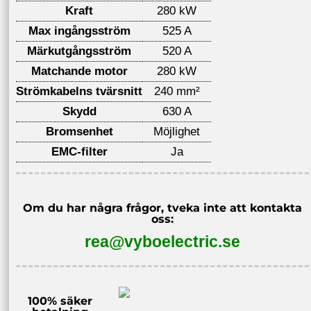
Kraft
280 kW
Max ingångsström
525 A
Märkutgångsström
520 A
Matchande motor
280 kW
Strömkabelns tvärsnitt
240 mm²
Skydd
630 A
Bromsenhet
Möjlighet
EMC-filter
Ja
Om du har några frågor, tveka inte att kontakta
oss:
rea@vyboelectric.se
100% säker