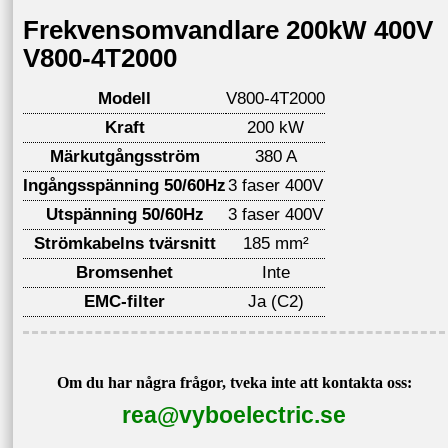
Frekvensomvandlare 200kW 400V
V800-4T2000
Modell
V800-4T2000
Kraft
200 kW
Märkutgångsström
380 A
Ingångsspänning 50/60Hz
3 faser 400V
Utspänning 50/60Hz
3 faser 400V
Strömkabelns tvärsnitt
185 mm²
Bromsenhet
Inte
EMC-filter
Ja (C2)
Om du har några frågor, tveka inte att kontakta oss:
rea@vyboelectric.se