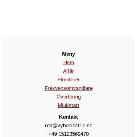
Meny
Hem
Affär
Elmotorer
Frekvensomvandlare
Överföring
Mjukstart
Kontakt
rea@vyboelectric.se
+49 15123569470