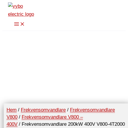
Hoppa
till
innehåll
Hem
/
Frekvensomvandlare
/
Frekvensomvandlare
V800
/
Frekvensomvandlare V800 –
400V
/ Frekvensomvandlare 200kW 400V V800-4T2000