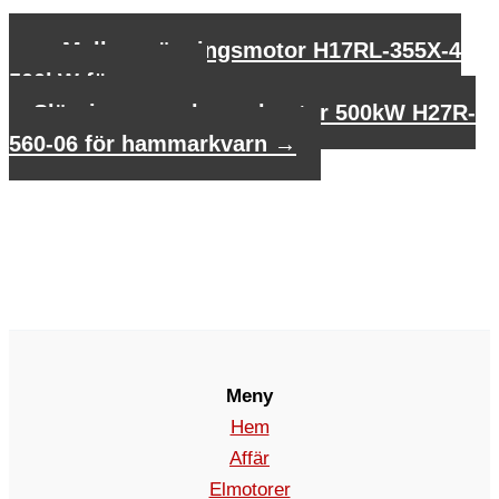
←
Mellanspänningsmotor H17RL-355X-4
500kW för pump
Släprings asynkron elmotor 500kW H27R-
560-06 för hammarkvarn
→
Meny
Hem
Affär
Elmotorer