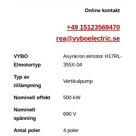
Online kontakt
+49 15123569470
rea@vyboelectric.se
VYBO
Asynkron elmotor H17RL-
Elmotortyp
355X-04
Typ av
Vertikalpump
tillämpning
Nominell effekt
500 kW
Nominell
690 V
spänning
Antal poler
4 poler