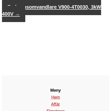
1,5kW 400V
Frekvensomvandlare V900-4T0030, 3kW
400V
→
Meny
Hem
Affär