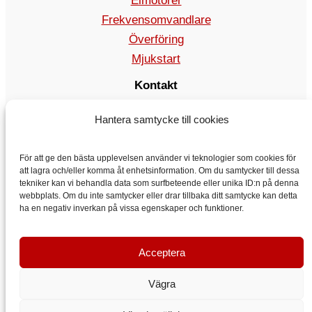
Elmotorer
Frekvensomvandlare
Överföring
Mjukstart
Kontakt
rea@vyboelectric.se
Hantera samtycke till cookies
+49 15123569470
Allmänna affärsvillkor
För att ge den bästa upplevelsen använder vi teknologier som cookies för
Integritetspolicy
att lagra och/eller komma åt enhetsinformation. Om du samtycker till dessa
Transport
tekniker kan vi behandla data som surfbeteende eller unika ID:n på denna
webbplats. Om du inte samtycker eller drar tillbaka ditt samtycke kan detta
Kontakt
ha en negativ inverkan på vissa egenskaper och funktioner.
Acceptera
Vägra