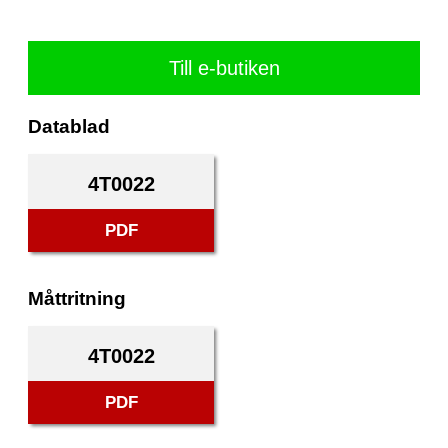
Till e-butiken
Datablad
4T0022
PDF
Måttritning
4T0022
PDF