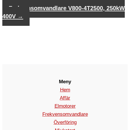
200kW 400V
Frekvensomvandlare V800-4T2500, 250kW
400V
→
Meny
Hem
Affär
Elmotorer
Frekvensomvandlare
Överföring