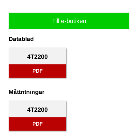
Till e-butiken
Datablad
4T2200
PDF
Måttritningar
4T2200
PDF