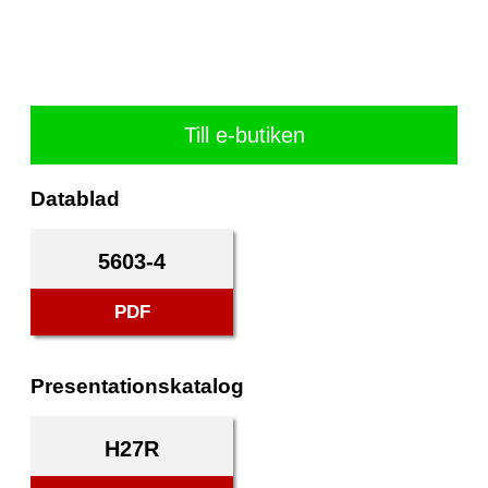
Till e-butiken
Datablad
5603-4
PDF
Presentationskatalog
H27R