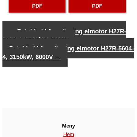
PDF
PDF
←
Datablad högspänning elmotor H27R-
5602-4, 2500kW, 6000V
Datablad högspänning elmotor H27R-5604-
4, 3150kW, 6000V
→
Meny
Hem