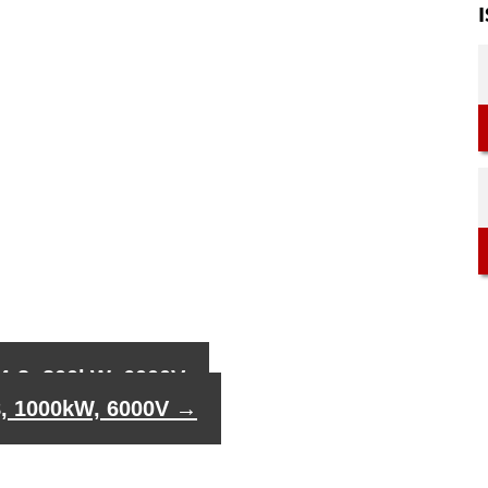
I
4-8, 800kW, 6000V
8, 1000kW, 6000V
→