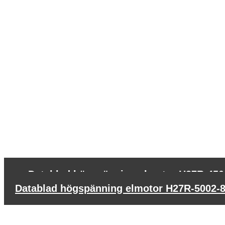
←
Datablad högspänning elmotor H27R-450
Datablad högspänning elmotor H27R-5002-