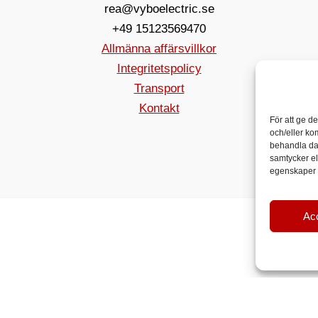
rea@vyboelectric.se
+49 15123569470
Allmänna affärsvillkor
Integritetspolicy
Transport
Kontakt
För att ge d
och/eller ko
behandla da
samtycker el
egenskaper o
Ac