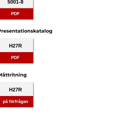
5001-8
PDF
Presentationskatalog
H27R
PDF
Måttritning
H27R
på förfrågan