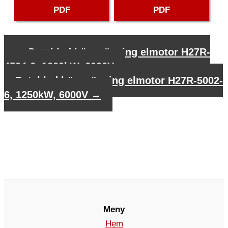
PDF
PDF
←
Datablad högspänning elmotor H27R-
4504-6, 1000kW, 6000V
Datablad högspänning elmotor H27R-5002-
6, 1250kW, 6000V
→
Meny
Hem