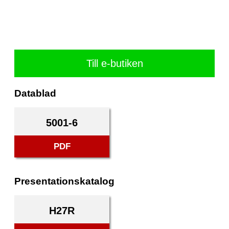
Till e-butiken
Datablad
5001-6
PDF
Presentationskatalog
H27R