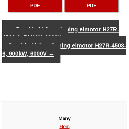
PDF
PDF
←
Datablad högspänning elmotor H27R-
4501-6, 710kW, 6000V
Datablad högspänning elmotor H27R-4503-
6, 900kW, 6000V
→
Meny
Hem