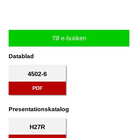
Till e-butiken
Datablad
4502-6
PDF
Presentationskatalog
H27R