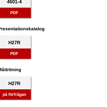
4501-4
PDF
Presentationskatalog
H27R
PDF
åttritning
H27R
på förfrågan