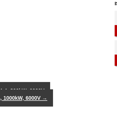
I
4-4, 800kW, 6000V
4, 1000kW, 6000V
→