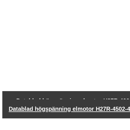
←
Datablad högspänning elmotor H27R-400
Datablad högspänning elmotor H27R-4502-