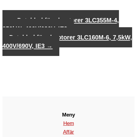
←
Datablad för elmotorer 3LC355M-4,
250kW, 400V/690V, IE3
Datablad för elmotorer 3LC160M-6, 7,5kW,
400V/690V, IE3
→
Meny
Hem
Affär