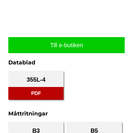
Till e-butiken
Datablad
355L-4
PDF
Måttritningar
B3
B5