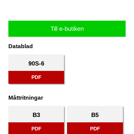
Till e-butiken
Datablad
90S-6
PDF
Måttritningar
B3
B5
PDF
PDF