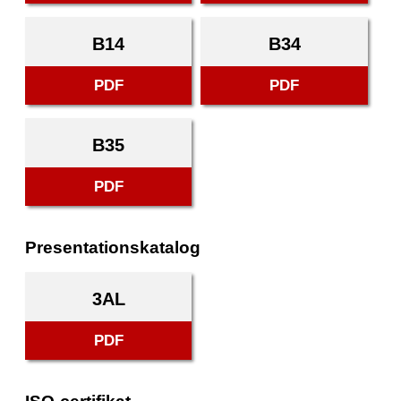
B14
B34
PDF
PDF
B35
PDF
Presentationskatalog
3AL
PDF