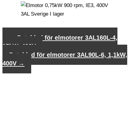
←
Datablad för elmotorer 3AL160L-4,
15kW, 400V
Datablad för elmotorer 3AL90L-6, 1,1kW,
400V
→