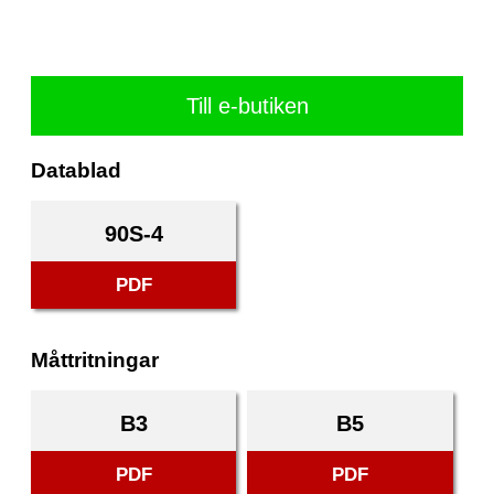
Till e-butiken
Datablad
90S-4
PDF
Måttritningar
B3
B5
PDF
PDF