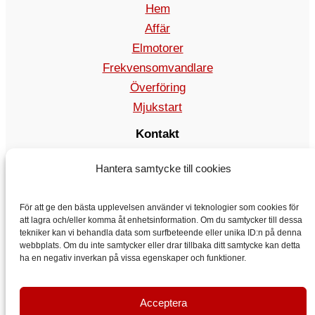
Hem
Affär
Elmotorer
Frekvensomvandlare
Överföring
Mjukstart
Kontakt
rea@vyboelectric.se
Hantera samtycke till cookies
+49 15123569470
Allmänna affärsvillkor
För att ge den bästa upplevelsen använder vi teknologier som cookies för
Integritetspolicy
att lagra och/eller komma åt enhetsinformation. Om du samtycker till dessa
Transport
tekniker kan vi behandla data som surfbeteende eller unika ID:n på denna
webbplats. Om du inte samtycker eller drar tillbaka ditt samtycke kan detta
Kontakt
ha en negativ inverkan på vissa egenskaper och funktioner.
Acceptera