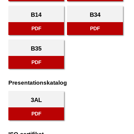
B14
B34
PDF
PDF
B35
PDF
Presentationskatalog
3AL
PDF